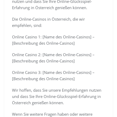
nutzen und dass Sie Ihre Online-Glücksspiel-
Erfahrung in Österreich genießen können.
Die Online-Casinos in Österreich, die wir
empfehlen, sind:
Online Casino 1: [Name des Online-Casinos] –
[Beschreibung des Online-Casinos]
Online Casino 2: [Name des Online-Casinos] –
[Beschreibung des Online-Casinos]
Online Casino 3: [Name des Online-Casinos] –
[Beschreibung des Online-Casinos]
Wir hoffen, dass Sie unsere Empfehlungen nutzen
und dass Sie Ihre Online-Glücksspiel-Erfahrung in
Österreich genießen können.
Wenn Sie weitere Fragen haben oder weitere