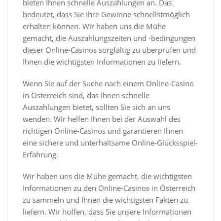
bieten Ihnen schnelle Auszahlungen an. Das
bedeutet, dass Sie Ihre Gewinne schnellstmöglich
erhalten können. Wir haben uns die Mühe
gemacht, die Auszahlungszeiten und -bedingungen
dieser Online-Casinos sorgfältig zu überprüfen und
Ihnen die wichtigsten Informationen zu liefern.
Wenn Sie auf der Suche nach einem Online-Casino
in Österreich sind, das Ihnen schnelle
Auszahlungen bietet, sollten Sie sich an uns
wenden. Wir helfen Ihnen bei der Auswahl des
richtigen Online-Casinos und garantieren Ihnen
eine sichere und unterhaltsame Online-Glücksspiel-
Erfahrung.
Wir haben uns die Mühe gemacht, die wichtigsten
Informationen zu den Online-Casinos in Österreich
zu sammeln und Ihnen die wichtigsten Fakten zu
liefern. Wir hoffen, dass Sie unsere Informationen