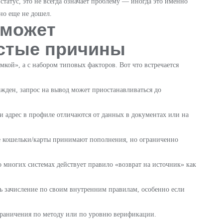
 статус, это не всегда означает проблему — иногда это именно
но еще не дошел.
 может
астые причины
кой», а с набором типовых факторов. Вот что встречается
ржден, запрос на вывод может приостанавливаться до
и адрес в профиле отличаются от данных в документах или на
е кошельки/карты принимают пополнения, но ограниченно
о многих системах действует правило «возврат на источник» как
ь зачисление по своим внутренним правилам, особенно если
граничения по методу или по уровню верификации.