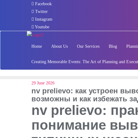
Skip
Facebook
to
Twitter
content
Instagram
Youtube
Home
About Us
Our Services
Blog
Planni
Creating Memorable Events: The Art of Planning and Execu
29 June 2026
nv prelievo: как устроен вы
возможны и как избежать з
nv prelievo: пр
понимание выв