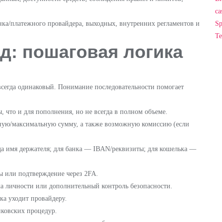
ca
Sp
нка/платежного провайдера, выходных, внутренних регламентов и
Te
д: пошаговая логика
всегда одинаковый. Понимание последовательности помогает
, что и для пополнения, но не всегда в полном объеме.
ную/максимальную сумму, а также возможную комиссию (если
да имя держателя; для банка — IBAN/реквизиты; для кошелька —
ы или подтверждение через 2FA.
ка личности или дополнительный контроль безопасности.
вка уходит провайдеру.
нковских процедур.