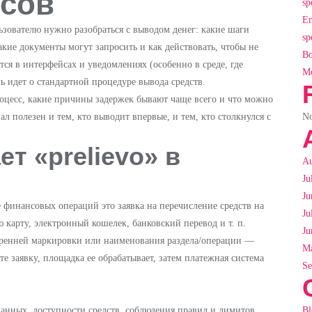
сов
sp
En
ьзователю нужно разобраться с выводом денег: какие шаги
sp
акие документы могут запросить и как действовать, чтобы не
Bo
тся в интерфейсах и уведомлениях (особенно в среде, где
Mo
чь идет о стандартной процедуре вывода средств.
оцесс, какие причины задержек бывают чаще всего и что можно
No
л полезен и тем, кто выводит впервые, и тем, кто столкнулся с
т «prelievo» в
Au
Ju
Ju
е финансовых операций это заявка на перечисление средств на
Ju
карту, электронный кошелек, банковский перевод и т. п.
Ju
тренней маркировки или наименования раздела/операции —
Ma
е заявку, площадка ее обрабатывает, затем платежная система
Se
Bl
анных, доступности средств, соблюдения правил и лимитов,