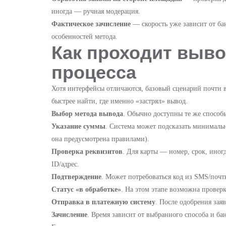
иногда — ручная модерация.
Фактическое зачисление
— скорость уже зависит от ба
особенностей метода.
Как проходит выво
процесса
Хотя интерфейсы отличаются, базовый сценарий почти 
быстрее найти, где именно «застрял» вывод.
Выбор метода вывода
. Обычно доступны те же способы
Указание суммы
. Система может подсказать минималь
она предусмотрена правилами).
Проверка реквизитов
. Для карты — номер, срок, иног
ID/адрес.
Подтверждение
. Может потребоваться код из SMS/почт
Статус «в обработке»
. На этом этапе возможна провер
Отправка в платежную систему
. После одобрения зая
Зачисление
. Время зависит от выбранного способа и ба