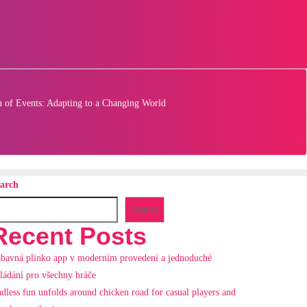
 of Events: Adapting to a Changing World
arch
Search
Recent Posts
bavná plinko app v moderním provedení a jednoduché
ládání pro všechny hráče
dless fun unfolds around chicken road for casual players and