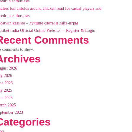
eedrun enthusiasts
dless fun unfolds around chicken road for casual players and
eedrun enthusiasts
ostwin казино – лучшие слоты и лайв-игры
stbet India Official Online Website — Register & Login
Recent Comments
 comments to show.
Archives
gust 2026
ly 2026
ne 2026
ly 2025
ne 2025
rch 2025
ptember 2023
Categories
og