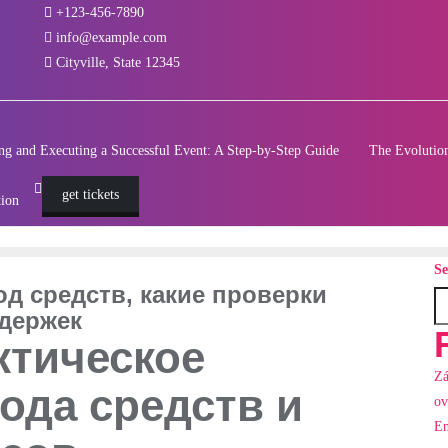
+123-456-7890
info@example.com
Cityville, State 12345
ng and Executing a Successful Event: A Step-by-Step Guide
The Evolution
get tickets
tion
Se
вод средств, какие проверки
адержек
актическое
Zá
ода средств и
ov
En