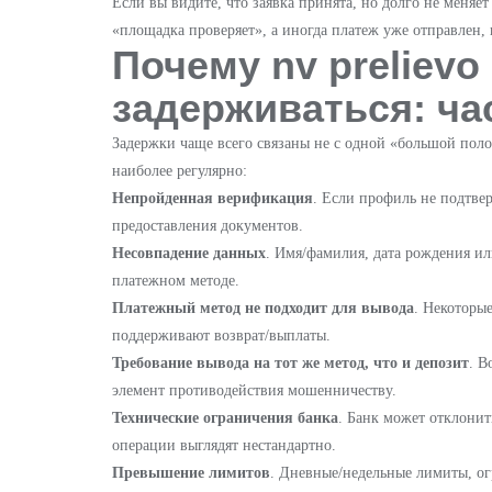
Если вы видите, что заявка принята, но долго не меняет
«площадка проверяет», а иногда платеж уже отправлен, 
Почему nv prelievo
задерживаться: ч
Задержки чаще всего связаны не с одной «большой полом
наиболее регулярно:
Непройденная верификация
. Если профиль не подтве
предоставления документов.
Несовпадение данных
. Имя/фамилия, дата рождения ил
платежном методе.
Платежный метод не подходит для вывода
. Некоторы
поддерживают возврат/выплаты.
Требование вывода на тот же метод, что и депозит
. В
элемент противодействия мошенничеству.
Технические ограничения банка
. Банк может отклонит
операции выглядят нестандартно.
Превышение лимитов
. Дневные/недельные лимиты, о