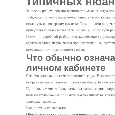
типичных нюан
Запрос
nv prelievo
обычно возникает в момент, когда пол
требуются, почему заявка может «висеть» в обработке, к
столкнуться с возвратом платежа. Термин часто встречае
присутствует итальянская терминология), но по сути ре
Ниже — подробный разбор того, как обычно устроен пр
сделать заранее, чтобы вывод прошел спокойнее. Материа
проверками или отклонением заявки.
Что обычно означае
личном кабинете
Prelievo
буквально означает «снятие/вывод». В контекст
выбранный пользователем платежный метод: банковскую 
Приставка
nv
может быть частью названия сервиса, вну
пользователю важнее понимать сам механизм: вы создает
завершает перевод.
Важно отличать два этапа:
Обработка заявки на стороне площадки
— проверка д