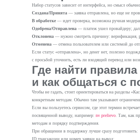
Набор статусов зависит от интерфейса, но смысл обычно
Создана/Принята
— заявка отправлена, но еще не пров
В обработке
— идет проверка, возможна ручная модера
Одобрена/Отправлена
— платеж ушел провайдеру; даль
Отклонена
— нужно смотреть причину: верификация, р
Отменена
— отмена пользователем или системой до отп
Если статус «отправлена», но денег нет, полезно подож
с просьбой уточнить, есть ли входящий перевод или во
Где найти правила 
и как общаться с 
Чтобы не гадать, стоит ориентироваться на разделы «Ка
конкретным методам. Обычно там указывают ограничени
Если вы пользуетесь сервисом, где этот термин встречае
посвященной выводу, например:
nv prelievo
. Там, как 
методам и порядку подтверждения.
При обращении в поддержку лучше сразу подготовить:
ID транзакции или номер заявки на вывод;