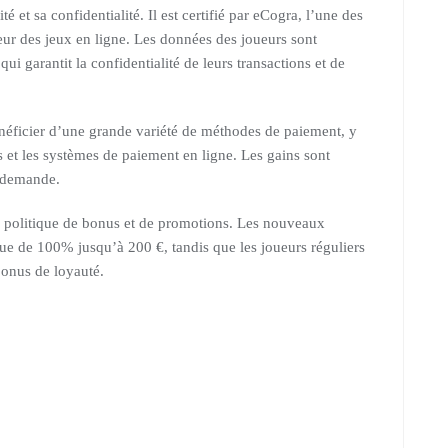
et sa confidentialité. Il est certifié par eCogra, l’une des
teur des jeux en ligne. Les données des joueurs sont
qui garantit la confidentialité de leurs transactions et de
éficier d’une grande variété de méthodes de paiement, y
es et les systèmes de paiement en ligne. Les gains sont
a demande.
a politique de bonus et de promotions. Les nouveaux
e de 100% jusqu’à 200 €, tandis que les joueurs réguliers
bonus de loyauté.