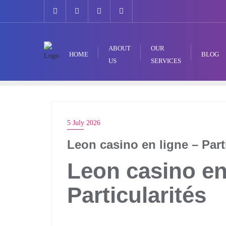
Skip
to
content
ABOUT
OUR
HOME
BLOG
US
SERVICES
5 July 2026
Leon casino en ligne – Part
Leon casino en
Particularités