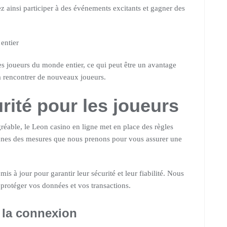
ez ainsi participer à des événements excitants et gagner des
entier
es joueurs du monde entier, ce qui peut être un avantage
 à rencontrer de nouveaux joueurs.
rité pour les joueurs
gréable, le Leon casino en ligne met en place des règles
s-unes des mesures que nous prenons pour vous assurer une
is à jour pour garantir leur sécurité et leur fiabilité. Nous
 protéger vos données et vos transactions.
r la connexion