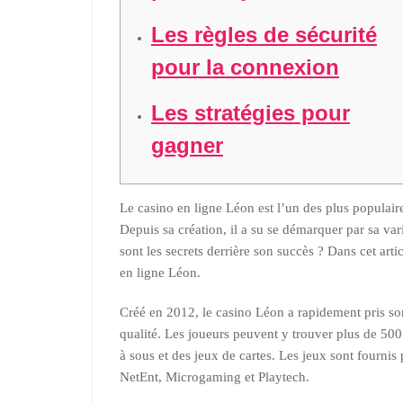
Les règles de sécurité
pour la connexion
Les stratégies pour
gagner
Le casino en ligne Léon est l’un des plus populaire
Depuis sa création, il a su se démarquer par sa vari
sont les secrets derrière son succès ? Dans cet arti
en ligne Léon.
Créé en 2012, le casino Léon a rapidement pris so
qualité. Les joueurs peuvent y trouver plus de 500
à sous et des jeux de cartes. Les jeux sont fourni
NetEnt, Microgaming et Playtech.