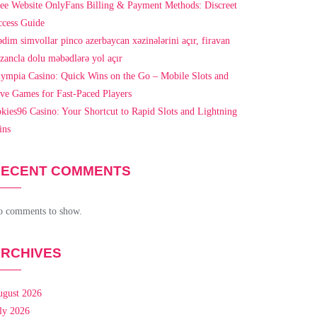
ee Website OnlyFans Billing & Payment Methods: Discreet
cess Guide
dim simvollar pinco azerbaycan xəzinələrini açır, firavan
zancla dolu məbədlərə yol açır
ympia Casino: Quick Wins on the Go – Mobile Slots and
ve Games for Fast‑Paced Players
kies96 Casino: Your Shortcut to Rapid Slots and Lightning
ins
RECENT COMMENTS
 comments to show.
RCHIVES
ugust 2026
ly 2026