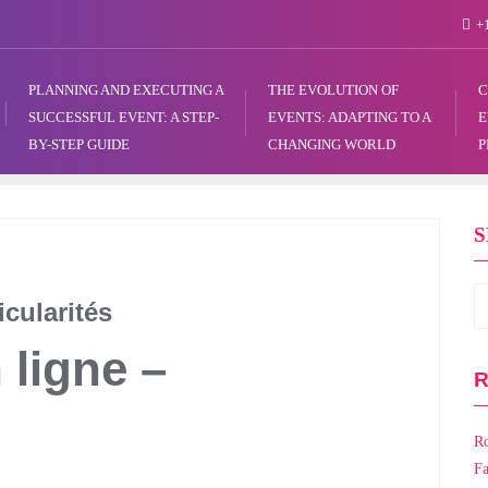
+1
PLANNING AND EXECUTING A
THE EVOLUTION OF
C
SUCCESSFUL EVENT: A STEP-
EVENTS: ADAPTING TO A
E
BY-STEP GUIDE
CHANGING WORLD
P
icularités
 ligne –
R
Ro
Fa