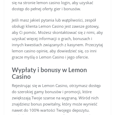
się na stronie lemon casino login, aby uzyskać
dostęp do pełnej oferty gier i bonusów.
Jeśli masz jakieś pytania lub wątpliwości, zespół
obsługi klienta Lemon Casino jest zawsze gotowy,
aby Ci pomóc. Możesz skontaktować się z nimi, aby
uzyskać więcej informacji o grach, bonusach i
innych kwestiach związanych z kasynem. Przeczytaj
lemon casino opinie, aby dowiedzieć się, co inni
gracze myślą o Lemon Casino i jego ofercie.
Wypłaty i bonusy w Lemon
Casino
Rejestrując się w Lemon Casino, otrzymasz dostęp
do szerokiej gamy bonusów i promocji, które
zwiększają Twoje szanse na wygraną. Wśród nich
znajdziesz bonus powitalny, który może wynieść
nawet do 100% wartości Twojego depozytu.