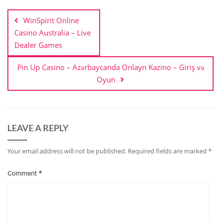
Post
navigation
WinSpirit Online
Casino Australia – Live
Dealer Games
Pin Up Casino – Azərbaycanda Onlayn Kazino – Giriş və
Oyun
LEAVE A REPLY
Your email address will not be published.
Required fields are marked
*
Comment
*