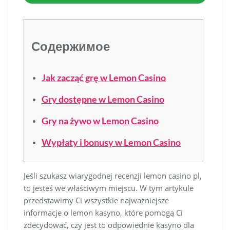
Содержимое
Jak zacząć grę w Lemon Casino
Gry dostępne w Lemon Casino
Gry na żywo w Lemon Casino
Wypłaty i bonusy w Lemon Casino
Jeśli szukasz wiarygodnej recenzji lemon casino pl,
to jesteś we właściwym miejscu. W tym artykule
przedstawimy Ci wszystkie najważniejsze
informacje o lemon kasyno, które pomogą Ci
zdecydować, czy jest to odpowiednie kasyno dla