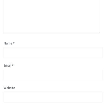
Name
*
Email
*
Website