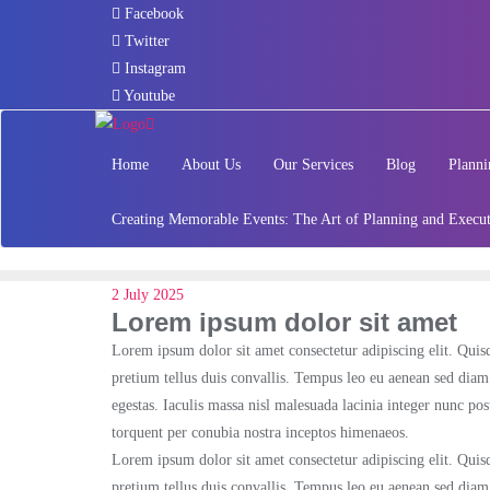
Skip
Facebook
to
Twitter
content
Instagram
Youtube
Home
About Us
Our Services
Blog
Planni
Creating Memorable Events: The Art of Planning and Execu
2 July 2025
Lorem ipsum dolor sit amet
Lorem ipsum dolor sit amet consectetur adipiscing elit. Quisq
pretium tellus duis convallis. Tempus leo eu aenean sed dia
egestas. Iaculis massa nisl malesuada lacinia integer nunc pos
torquent per conubia nostra inceptos himenaeos.
Lorem ipsum dolor sit amet consectetur adipiscing elit. Quisq
pretium tellus duis convallis. Tempus leo eu aenean sed dia