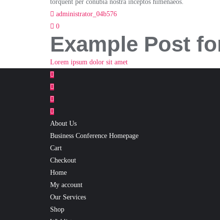
torquent per conubia nostra inceptos himenaeos.
administrator_04b576
0
Post
Example Post fo
navigation
Lorem ipsum dolor sit amet
About Us
Business Conference Homepage
Cart
Checkout
Home
My account
Our Services
Shop