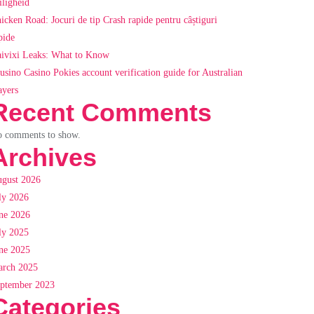
iligheid
icken Road: Jocuri de tip Crash rapide pentru câștiguri
pide
ivixi Leaks: What to Know
usino Casino Pokies account verification guide for Australian
ayers
Recent Comments
 comments to show.
Archives
gust 2026
ly 2026
ne 2026
ly 2025
ne 2025
rch 2025
ptember 2023
Categories