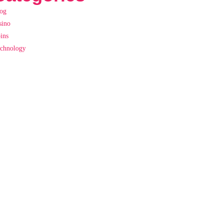
og
sino
ins
chnology