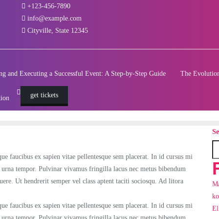
+123-456-7890
info@example.com
Cityville, State 12345
ng and Executing a Successful Event: A Step-by-Step Guide
The Evolution
get tickets
tion
Se
ue faucibus ex sapien vitae pellentesque sem placerat. In id cursus mi
m urna tempor. Pulvinar vivamus fringilla lacus nec metus bibendum
uere. Ut hendrerit semper vel class aptent taciti sociosqu. Ad litora
Ma
ko
ue faucibus ex sapien vitae pellentesque sem placerat. In id cursus mi
El
m urna tempor. Pulvinar vivamus fringilla lacus nec metus bibendum