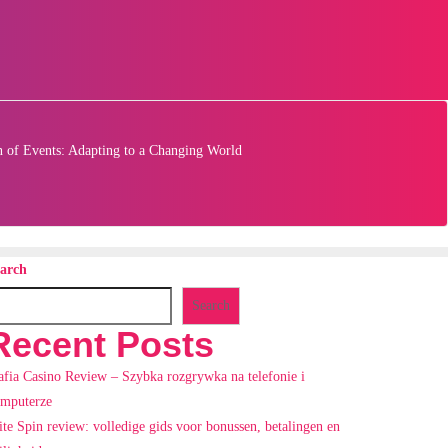
 of Events: Adapting to a Changing World
arch
Search
Recent Posts
fia Casino Review – Szybka rozgrywka na telefonie i
mputerze
ite Spin review: volledige gids voor bonussen, betalingen en